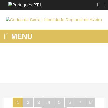
PT
MENU
MOSTRANDO PRODUTOS POR ETIQUETA: PESSOAS
Home
Espinho
Conhecer
Mostrando produtos por etiqueta: pessoas
1
2
3
4
5
6
7
8