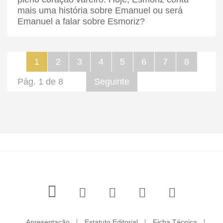
mais uma história sobre Emanuel ou será
Emanuel a falar sobre Esmoriz?
1
2
3
4
5
6
7
8
Pág. 1 de 8
Seguinte
Apresentação
Estatuto Editorial
Ficha Técnica