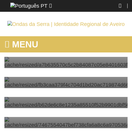
PT
CAMINHADA EM JOAZIM ENCANTOU
MENU
FAMÍLIAS DE CINFÃES
CAMINO DE HIERRO DE LA
por
Rosa Maria
FREGENEDA POR TÚNEIS E PONTES
VERTIGINOSOS
CAMINHAR: O PASSO SIMPLES PARA
por
Rosa Maria
COMBATER A DEPRESSÃO E SER
FELIZ
por
Rosa Maria
PASSADIÇOS DO CÔA: SOBERBA
VISTA DO DOURO E ARTE RUPESTRE
por
Ondas da Serra
ALDEIA DA PARADINHA: PARAÍSO
RURAL COM REFÚGIO NA NATUREZA