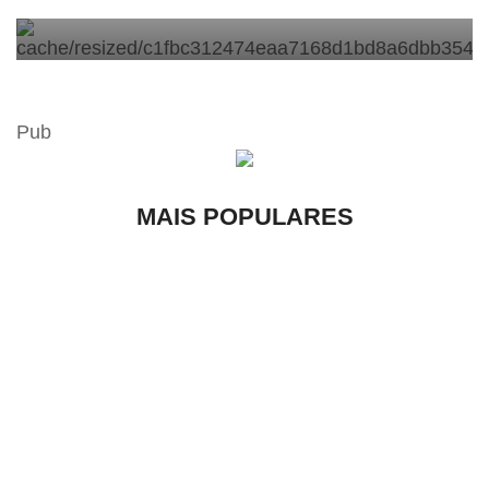
por
Ondas da Serra
Pub
MAIS POPULARES
RECEBER NEWSLETTER
E fique a conhecer em primeira mão as nossas
reportagens especiais sobre a nossa identidade
regional