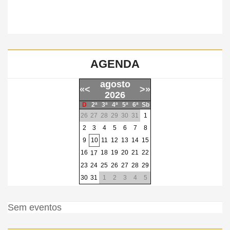
AGENDA
agosto
«
<
>
»
2026
D
2ª
3ª
4ª
5ª
6ª
Sb
26
27
28
29
30
31
1
2
3
4
5
6
7
8
9
10
11
12
13
14
15
16
18
19
20
21
22
17
23
24
25
26
27
28
29
30
31
1
2
3
4
5
Sem eventos