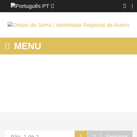
PT
MENU
MOSTRANDO PRODUTOS POR ETIQUETA: INSTRUMENTOS
MUSICAIS
Home
Espinho
Conhecer
Mostrando produtos por etiqueta: instrumentos musicais
Pág. 1 de 2
1
2
Seguinte