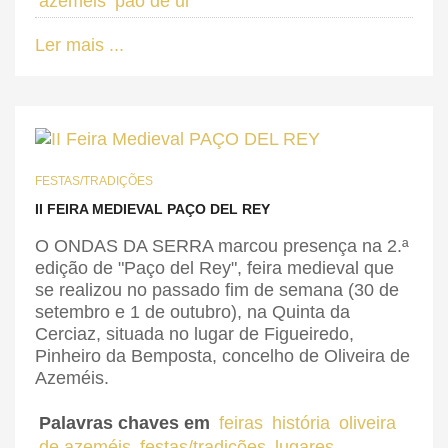
azeméis
pão de ul
Ler mais ...
FESTAS/TRADIÇÕES
II FEIRA MEDIEVAL PAÇO DEL REY
O ONDAS DA SERRA marcou presença na 2.ª
edição de "Paço del Rey", feira medieval que
se realizou no passado fim de semana (30 de
setembro e 1 de outubro), na Quinta da
Cerciaz, situada no lugar de Figueiredo,
Pinheiro da Bemposta, concelho de Oliveira de
Azeméis.
Palavras chaves em
feiras
história
oliveira
de azeméis
festas/tradições
lugares