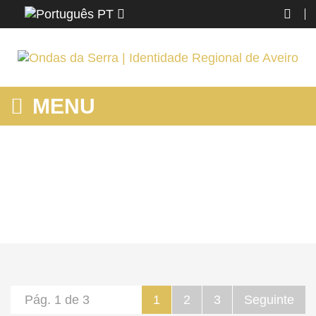
PT
MENU
FESTAS E ROMARIAS DE OLIVEIRA DE AZEMÉIS
Home
O AZEMÉIS
Conhecer
Festas/Tradições
Festas e Romarias de Oliveira de Azeméis
Pág. 1 de 3
1
2
3
Seguinte